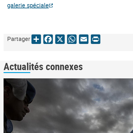
galerie spéciale
Share
Facebook
X
WhatsApp
Email
Print
Partager
Actualités connexes