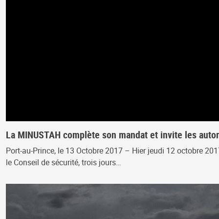
La MINUSTAH complète son mandat et invite les autori
Port-au-Prince, le 13 Octobre 2017 – Hier jeudi 12 octobre 20
le Conseil de sécurité, trois jours…