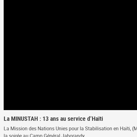
La MINUSTAH : 13 ans au service d’Haïti
La Mission des Nations Unies pour la Stabilisation en Haïti, (
la soirée au Camp Général Jaborandy…