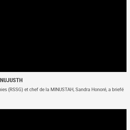
 MINUJUSTH
 Unies (RSSG) et chef de la MINUSTAH, Sandra Honoré, a briefé