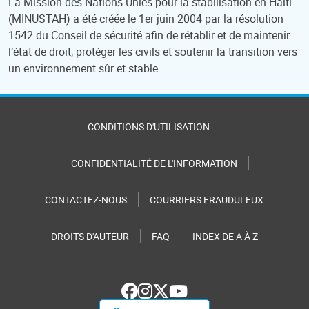
La Mission des Nations Unies pour la stabilisation en Haïti
(MINUSTAH) a été créée le 1er juin 2004 par la résolution
1542 du Conseil de sécurité afin de rétablir et de maintenir
l’état de droit, protéger les civils et soutenir la transition vers
un environnement sûr et stable.
CONDITIONS D'UTILISATION
CONFIDENTIALITÉ DE L'INFORMATION
CONTACTEZ-NOUS
COURRIERS FRAUDULEUX
DROITS D'AUTEUR
FAQ
INDEX DE A À Z