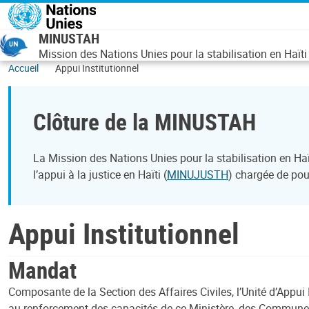
Aller au contenu principal
MINUSTAH
Mission des Nations Unies pour la stabilisation en Haïti
Accueil
Appui Institutionnel
Clôture de la MINUSTAH
La Mission des Nations Unies pour la stabilisation en H
l’appui à la justice en Haïti (
MINUJUSTH
) chargée de pour
Appui Institutionnel
Mandat
Composante de la Section des Affaires Civiles, l’Unité d’Appui In
au renforcement des capacités de ce Ministère, des Commun