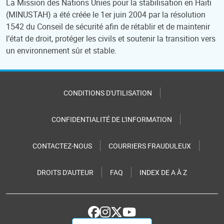
La Mission des Nations Unies pour la stabilisation en Haïti
(MINUSTAH) a été créée le 1er juin 2004 par la résolution
1542 du Conseil de sécurité afin de rétablir et de maintenir
l’état de droit, protéger les civils et soutenir la transition vers
un environnement sûr et stable.
CONDITIONS D'UTILISATION
CONFIDENTIALITÉ DE L'INFORMATION
CONTACTEZ-NOUS
COURRIERS FRAUDULEUX
DROITS D'AUTEUR
FAQ
INDEX DE A À Z