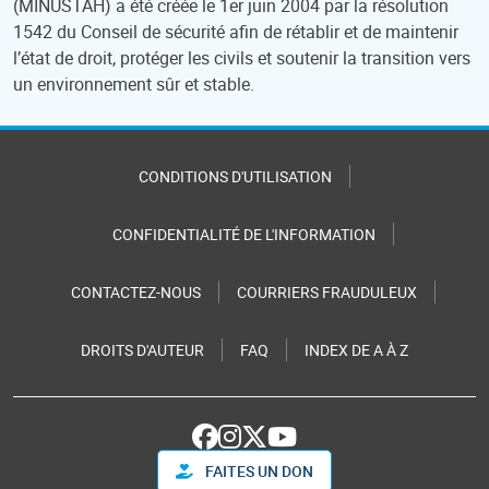
(MINUSTAH) a été créée le 1er juin 2004 par la résolution
1542 du Conseil de sécurité afin de rétablir et de maintenir
l’état de droit, protéger les civils et soutenir la transition vers
un environnement sûr et stable.
CONDITIONS D'UTILISATION
CONFIDENTIALITÉ DE L'INFORMATION
CONTACTEZ-NOUS
COURRIERS FRAUDULEUX
DROITS D'AUTEUR
FAQ
INDEX DE A À Z
FAITES UN DON