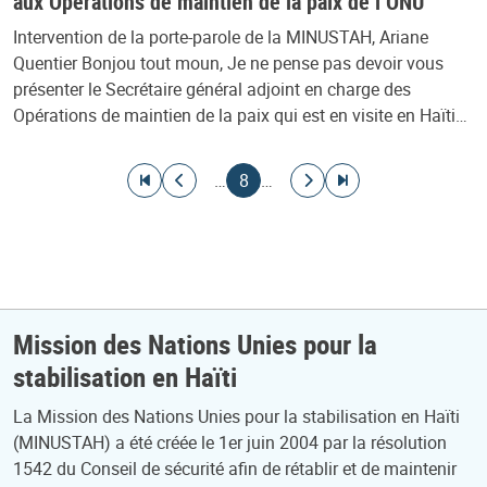
aux Opérations de maintien de la paix de l’ONU
Intervention de la porte-parole de la MINUSTAH, Ariane
Quentier Bonjou tout moun, Je ne pense pas devoir vous
présenter le Secrétaire général adjoint en charge des
Opérations de maintien de la paix qui est en visite en Haïti…
Pagination
Aller à la première page
Aller à la page précédente
Page courante
Aller à la page suivante
Aller à la dernière page
…
8
…
Mission des Nations Unies pour la
stabilisation en Haïti
La Mission des Nations Unies pour la stabilisation en Haïti
(MINUSTAH) a été créée le 1er juin 2004 par la résolution
1542 du Conseil de sécurité afin de rétablir et de maintenir