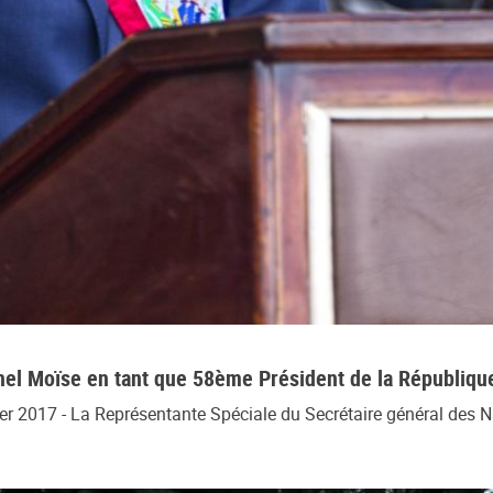
nel Moïse en tant que 58ème Président de la République
er 2017 - La Représentante Spéciale du Secrétaire général des N