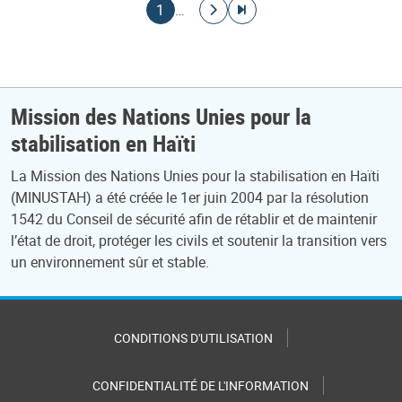
Pagination
Page courante
Aller à la page suivante
Aller à la dernière page
1
…
Mission des Nations Unies pour la
stabilisation en Haïti
La Mission des Nations Unies pour la stabilisation en Haïti
(MINUSTAH) a été créée le 1er juin 2004 par la résolution
1542 du Conseil de sécurité afin de rétablir et de maintenir
l’état de droit, protéger les civils et soutenir la transition vers
un environnement sûr et stable.
CONDITIONS D'UTILISATION
CONFIDENTIALITÉ DE L'INFORMATION